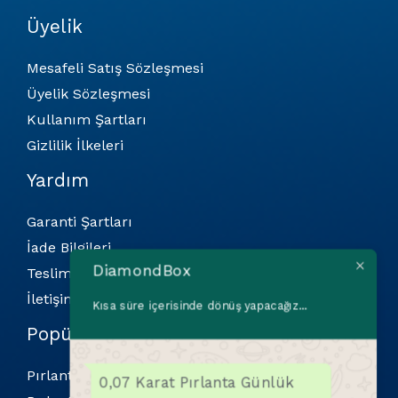
Üyelik
Mesafeli Satış Sözleşmesi
Üyelik Sözleşmesi
Kullanım Şartları
Gizlilik İlkeleri
Yardım
Garanti Şartları
İade Bilgileri
Teslimat Bilgileri
DiamondBox
İletişim
Kısa süre içerisinde dönüş yapacağız...
Popüler Kategoriler
Pırlanta Bilekliler
0,07 Karat Pırlanta Günlük