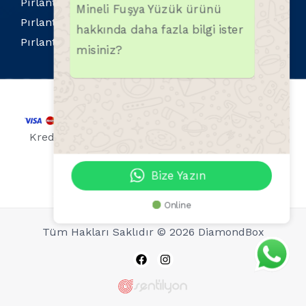
Pırlanta Kolyeler
Mineli Fuşya Yüzük ürünü
Pırlanta Küpeler
hakkında daha fazla bilgi ister
Pırlanta Yüzükler
misiniz?
Kredi kartı bilgileriniz 256 Bit SSL sertifikası ile
korunmaktadır.
Bize Yazın
Online
Tüm Hakları Saklıdır © 2026 DiamondBox