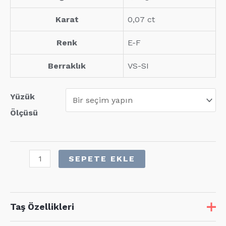
Karat
0,07 ct
Renk
E-F
Berraklık
VS-SI
Yüzük
Ölçüsü
0,07
SEPETE EKLE
Karat
Pırlanta
Günlük
Taş Özellikleri
Mineli