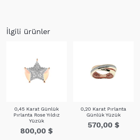
Fuşya
Taş
Adet
Karat
Yüzük
adet
D1
3
0,07
İlgili ürünler
0,45 Karat Günlük
0,20 Karat Pırlanta
Pırlanta Rose Yıldız
Günlük Yüzük
Yüzük
570,00
$
800,00
$