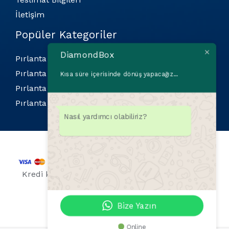
İletişim
Popüler Kategoriler
DiamondBox
Pırlanta Bilekliler
Pırlanta Kolyeler
Kısa süre içerisinde dönüş yapacağız...
Pırlanta Küpeler
Pırlanta Yüzükler
Nasıl yardımcı olabiliriz?
Kredi kartı bilgileriniz 256 Bit SSL sertifikası ile
korunmaktadır.
Bize Yazın
Online