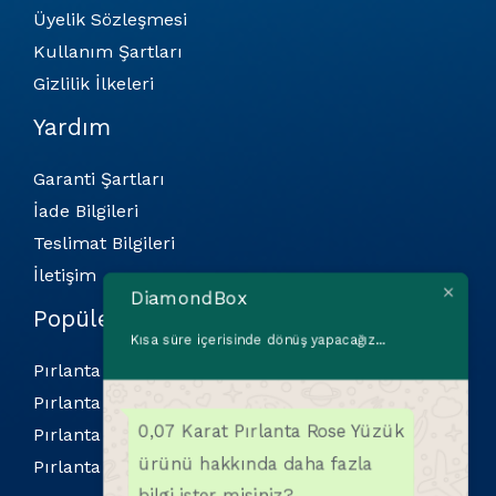
Üyelik Sözleşmesi
Kullanım Şartları
Gizlilik İlkeleri
Yardım
Garanti Şartları
İade Bilgileri
Teslimat Bilgileri
İletişim
DiamondBox
Popüler Kategoriler
Kısa süre içerisinde dönüş yapacağız...
Pırlanta Bilekliler
Pırlanta Kolyeler
0,07 Karat Pırlanta Rose Yüzük
Pırlanta Küpeler
ürünü hakkında daha fazla
Pırlanta Yüzükler
bilgi ister misiniz?