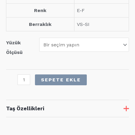
Renk
E-F
Berraklık
VS-SI
Yüzük
Ölçüsü
0,07
SEPETE EKLE
Karat
Pırlanta
Rose
Taş Özellikleri
Yüzük
adet
Taş
Adet
Karat