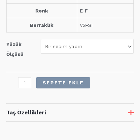
Renk
E-F
Berraklık
VS-SI
Yüzük
Ölçüsü
0,09
SEPETE EKLE
Karat
Pırlanta
Günlük
Taş Özellikleri
Yüzük
adet
Taş
Adet
Karat