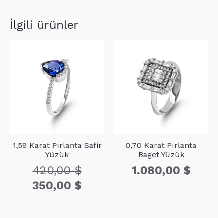
D1
16
0,09
İlgili ürünler
1,59 Karat Pırlanta Safir
0,70 Karat Pırlanta
Yüzük
Baget Yüzük
420,00
$
1.080,00
$
Orijinal
Şu
350,00
$
fiyat:
andaki
420,00 $.
fiyat:
350,00 $.