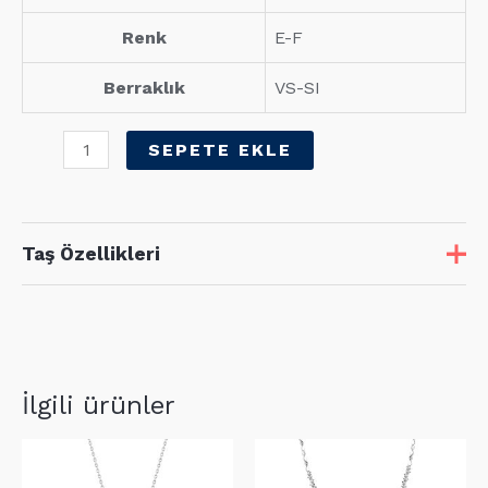
Renk
E-F
Berraklık
VS-SI
0,1
SEPETE EKLE
Karat
Pırlanta
Rose
Taş Özellikleri
Bileklik
adet
Taş
Adet
Karat
D1
15
0,10
İlgili ürünler