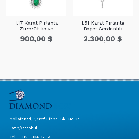
1,17 Karat Pırlanta
1,51 Karat Pırlanta
Zümrüt Kolye
Baget Gerdanlık
900,00
$
2.300,00
$
Mollafenari, Şeref Efendi Sk. No:37
Fatih/İstanbul
Tel: 0 850 304 77 55