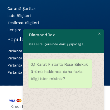
Garanti Şartları
İade Bilgileri
Teslimat Bilgileri
İletişim
DiamondBox
Popüler Kategoriler
Kısa süre içerisinde dönüş yapacağız...
Pırlanta Bilekliler
Pırlanta Kolyeler
0,1 Karat Pırlanta Rose Bileklik
Pırlanta Küpeler
ürünü hakkında daha fazla
Pırlanta Yüzükler
bilgi ister misiniz?
Kredi kartı bilgileriniz 256 Bit SSL sertifikası ile