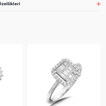
Özellikleri
k
Adet
Karat
24
0,14
2
0,06