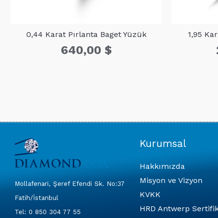
0,44 Karat Pırlanta Baget Yüzük
1,95 Ka
640,00
$
Kurumsal
Hakkımızda
Misyon ve Vizyon
Mollafenari, Şeref Efendi Sk. No:37
KVKK
Fatih/İstanbul
HRD Antwerp Sertifik
Tel: 0 850 304 77 55