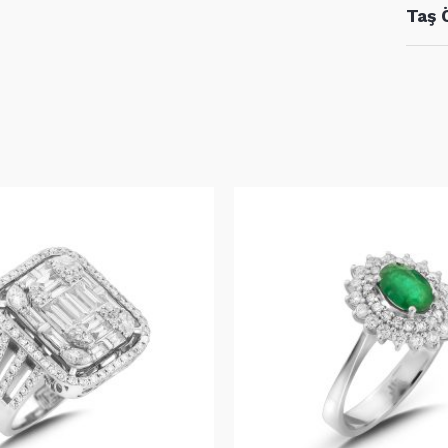
Rose
Taş 
Yüzü
adet
Taş
D1
D2