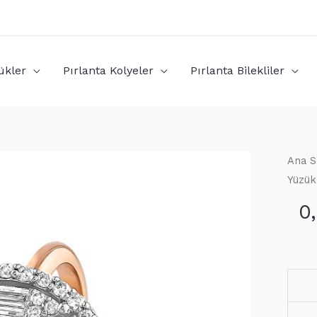
ükler
Pırlanta Kolyeler
Pırlanta Bilekliler
Ana S
Yüzük
0