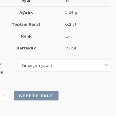
Ayar
14
Ağırlık
2,24 gr
Toplam Karat
0,2 ct
Renk
E-F
Berraklık
VS-SI
k
sü
SEPETE EKLE
nta