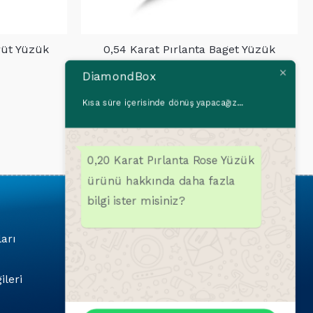
rüt Yüzük
0,54 Karat Pırlanta Baget Yüzük
770,00
$
DiamondBox
Kısa süre içerisinde dönüş yapacağız...
0,20 Karat Pırlanta Rose Yüzük
ürünü hakkında daha fazla
bilgi ister misiniz?
Popüler Kategoriler
ları
Pırlanta Bilekliler
Pırlanta Kolyeler
ileri
Pırlanta Küpeler
Pırlanta Yüzükler