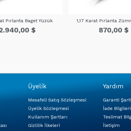
rat Pırlanta Baget Yüzük
1,17 Karat Pırlanta Züm
2.940,00
$
870,00
$
Üyelik
Yardım
Mesafeli Satış Sözleşmesi
Garanti Şart
Üyelik Sözleşmesi
İade Bilgileri
Kullanım Şartları
Teslimat Bilg
ası
Gizlilik İlkeleri
İletişim