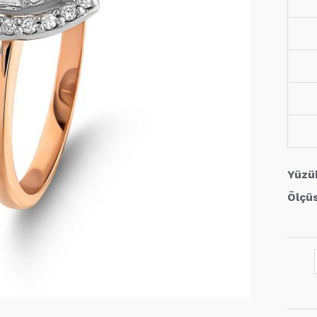
Yüzü
Ölçü
0,20
Karat
Pırla