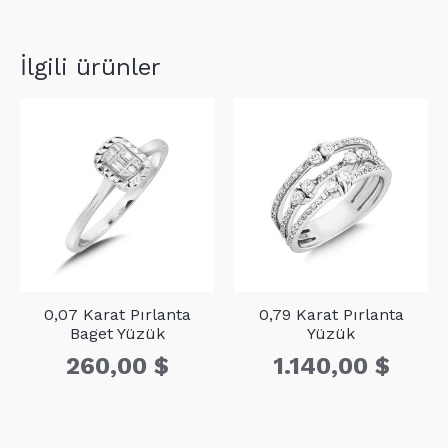
D1
3
0,16
İlgili ürünler
D2
6
0,15
0,07 Karat Pırlanta
0,79 Karat Pırlanta
Baget Yüzük
Yüzük
260,00
$
1.140,00
$