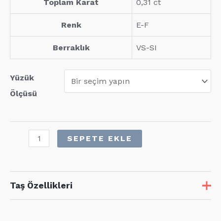
Toplam Karat
0,31 ct
Renk
E-F
Berraklık
VS-SI
Yüzük
Ölçüsü
0,31
SEPETE EKLE
Karat
Pırlanta
Yüzük
Taş Özellikleri
adet
Taş
Adet
Karat