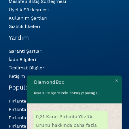
Mesafeli Satış Sözleşmesi
Üyelik Sözleşmesi
Kullanım Şartları
Gizlilik İlkeleri
Yardım
Garanti Şartları
İade Bilgileri
Teslimat Bilgileri
İletişim
DiamondBox
Popüler Kategoriler
Kısa süre içerisinde dönüş yapacağız...
Pırlanta Bilekliler
Pırlanta Kolyeler
0,31 Karat Pırlanta Yüzük
Pırlanta Küpeler
ürünü hakkında daha fazla
Pırlanta Yüzükler