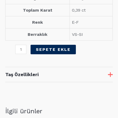
Toplam Karat
0,39 ct
Renk
E-F
Berraklık
VS-SI
0,39
SEPETE EKLE
Karat
Pırlanta
Baget
Taş Özellikleri
Kolye
adet
Taş
Adet
Karat
D1
57
0,22
İlgili ürünler
D2
7
0,17