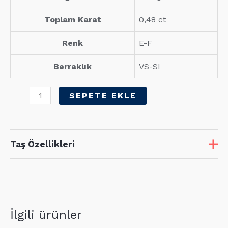
Toplam Karat
0,48 ct
Renk
E-F
Berraklık
VS-SI
0,48
SEPETE EKLE
Karat
Pırlanta
Baget
Taş Özellikleri
Küpe
adet
Taş
Adet
Karat
D1
56
0,29
İlgili ürünler
D2
10
0,19