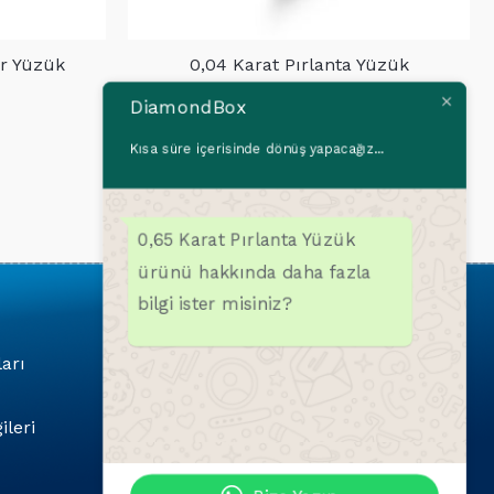
ir Yüzük
0,04 Karat Pırlanta Yüzük
520,00
$
DiamondBox
Kısa süre içerisinde dönüş yapacağız...
0,65 Karat Pırlanta Yüzük
ürünü hakkında daha fazla
bilgi ister misiniz?
Popüler Kategoriler
ları
Pırlanta Bilekliler
Pırlanta Kolyeler
ileri
Pırlanta Küpeler
Pırlanta Yüzükler