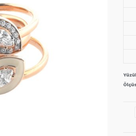
Yüzü
Ölçü
0,65
Karat
Pırla