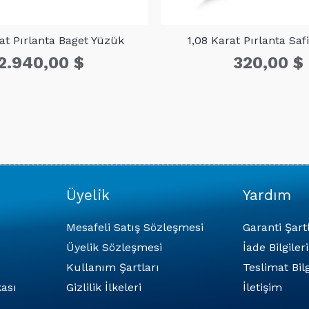
rat Pırlanta Baget Yüzük
1,08 Karat Pırlanta Saf
2.940,00
$
320,00
$
Üyelik
Yardım
Mesafeli Satış Sözleşmesi
Garanti Şart
Üyelik Sözleşmesi
İade Bilgileri
Kullanım Şartları
Teslimat Bilg
ası
Gizlilik İlkeleri
İletişim