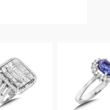
Yüzü
adet