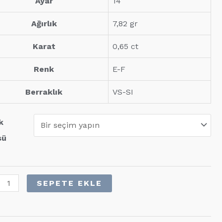
Ayar
14
Ağırlık
7,82 gr
Karat
0,65 ct
Renk
E-F
Berraklık
VS-SI
k
sü
SEPETE EKLE
nta