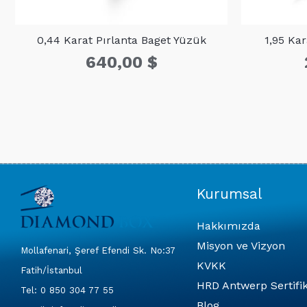
0,44 Karat Pırlanta Baget Yüzük
1,95 Ka
640,00
$
Kurumsal
Hakkımızda
Misyon ve Vizyon
Mollafenari, Şeref Efendi Sk. No:37
KVKK
Fatih/İstanbul
HRD Antwerp Sertifik
Tel: 0 850 304 77 55
Blog