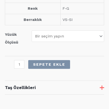
Renk
F-G
Berraklık
VS-SI
Yüzük
Ölçüsü
1,23
SEPETE EKLE
Karat
Pırlanta
Tamtur
Taş Özellikleri
Yüzük
adet
Taş
Adet
Karat