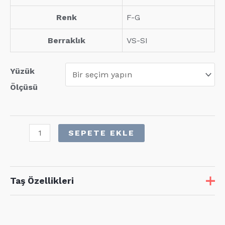
Renk
F-G
Berraklık
VS-SI
Yüzük
Ölçüsü
1,60
SEPETE EKLE
Karat
Pırlanta
Tamtur
Taş Özellikleri
Yüzük
adet
Taş
Adet
Karat