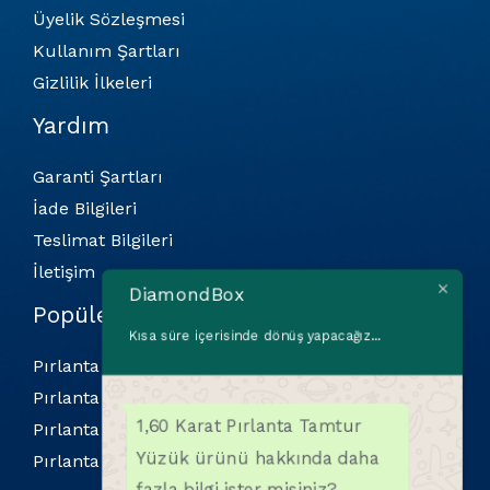
Üyelik Sözleşmesi
Kullanım Şartları
Gizlilik İlkeleri
Yardım
Garanti Şartları
İade Bilgileri
Teslimat Bilgileri
İletişim
DiamondBox
Popüler Kategoriler
Kısa süre içerisinde dönüş yapacağız...
Pırlanta Bilekliler
Pırlanta Kolyeler
1,60 Karat Pırlanta Tamtur
Pırlanta Küpeler
Yüzük ürünü hakkında daha
Pırlanta Yüzükler
fazla bilgi ister misiniz?