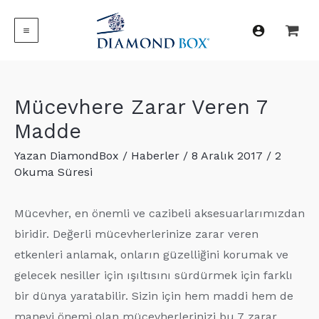
İçeriğe
atla
MAIN
MENU
Mücevhere Zarar Veren 7
Madde
Yazan
DiamondBox
/
Haberler
/
8 Aralık 2017
/
2
Okuma Süresi
Mücevher, en önemli ve cazibeli aksesuarlarımızdan
biridir. Değerli mücevherlerinize zarar veren
etkenleri anlamak, onların güzelliğini korumak ve
gelecek nesiller için ışıltısını sürdürmek için farklı
bir dünya yaratabilir. Sizin için hem maddi hem de
manevi önemi olan mücevherlerinizi bu 7 zarar