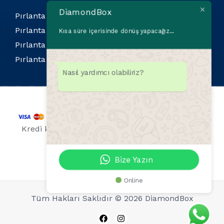
DiamondBox
Pırlanta Bilekliler
Pırlanta Kolyeler
Kısa süre içerisinde dönüş yapacağız...
Pırlanta Küpeler
Pırlanta Yüzükler
Nasıl yardımcı olabiliriz?
Kredi kartı bilgileriniz 256 Bit SSL sertifikası ile
korunmaktadır.
Bize Yazın
Online
Tüm Hakları Saklıdır © 2026 DiamondBox