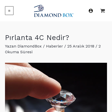
İçeriğe
atla
MAIN
MENU
Pırlanta 4C Nedir?
Yazan
DiamondBox
/
Haberler
/
25 Aralık 2018
/
2
Okuma Süresi