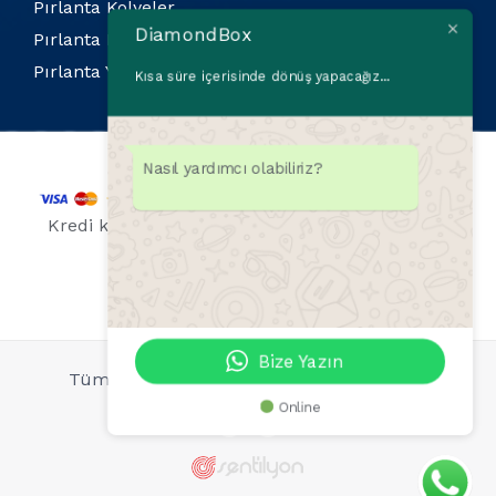
Pırlanta Kolyeler
DiamondBox
Pırlanta Küpeler
Pırlanta Yüzükler
Kısa süre içerisinde dönüş yapacağız...
Nasıl yardımcı olabiliriz?
Kredi kartı bilgileriniz 256 Bit SSL sertifikası ile
korunmaktadır.
Bize Yazın
Tüm Hakları Saklıdır © 2026 DiamondBox
Online