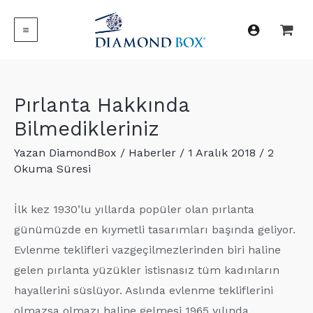
İçeriğe
atla
MAIN
MENU
Pırlanta Hakkında
Bilmedikleriniz
Yazan
DiamondBox
/
Haberler
/
1 Aralık 2018
/
2
Okuma Süresi
İlk kez 1930’lu yıllarda popüler olan pırlanta
günümüzde en kıymetli tasarımları başında geliyor.
Evlenme teklifleri vazgeçilmezlerinden biri haline
gelen pırlanta yüzükler istisnasız tüm kadınların
hayallerini süslüyor. Aslında evlenme tekliflerini
olmazsa olmazı haline gelmesi 1965 yılında